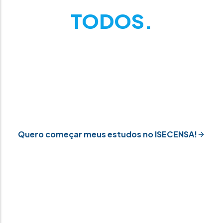
TODOS.
Seja pelo ENEM, Vestibular, transferência ou bolsas,
aqui você encontra o caminho ideal para começar sua
graduação ou pós. Educação acessível, humana e
transformadora do seu jeito.
Quero começar meus estudos no ISECENSA!
Outras Formas de Ingresso