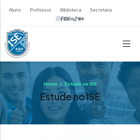
Skip to main content
top menu
Aluno
Professor
Biblioteca
Secretaria
Home
/
Estude no ISE
Estude no ISE