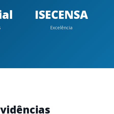
ial
ISECENSA
s
Excelência
vidências