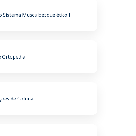
do Sistema Musculoesquelético I
e Ortopedia
ções de Coluna