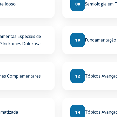
te Idoso
08
Semiologia em 
ramentas Especiais de
10
Fundamentação 
s Síndromes Dolorosas
xames Complementares
12
Tópicos Avançad
ormatizada
14
Tópicos Avança