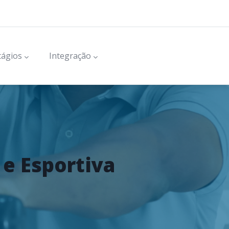
tágios
Integração
 e Esportiva