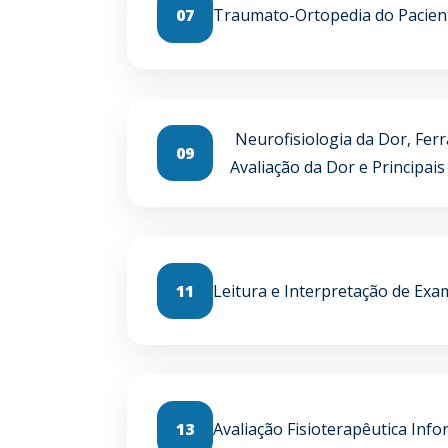
07
Traumato-Ortopedia do Pacien
Neurofisiologia da Dor, Fer
09
Avaliação da Dor e Principai
11
Leitura e Interpretação de E
13
Avaliação Fisioterapêutica Inf