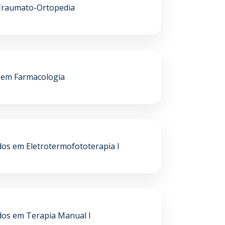
Traumato-Ortopedia
em Farmacologia
os em Eletrotermofototerapia I
dos em Terapia Manual I