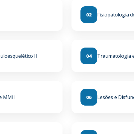
02
Fisiopatologia 
uloesquelético II
04
Traumatologia 
e MMII
06
Lesões e Disfun