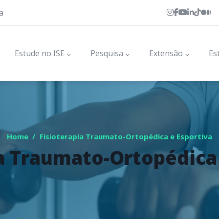
a
Estude no ISE
Pesquisa
Extensão
Es
Home
/
Fisioterapia Traumato-Ortopédica e Esportiva
a Traumato-Ortopédica