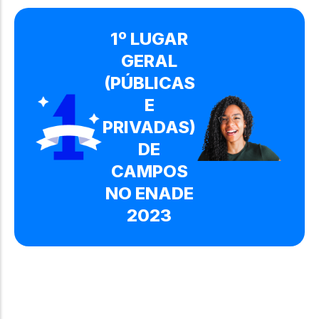
1º LUGAR
GERAL
(PÚBLICAS
E
PRIVADAS)
DE
CAMPOS
NO ENADE
2023