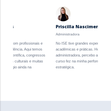
igues
Priscilla Nascimento
Administradora
ntar com profissionais e
No ISE tive grandes experiências
e excelência. Aqui temos
acadêmicas e práticas. Hoje, como
iação científica, congressos
administradora, percebo a diferenç
eventos culturais e muitas
curso fez na minha performance e 
e estágio ainda na
estratégica.