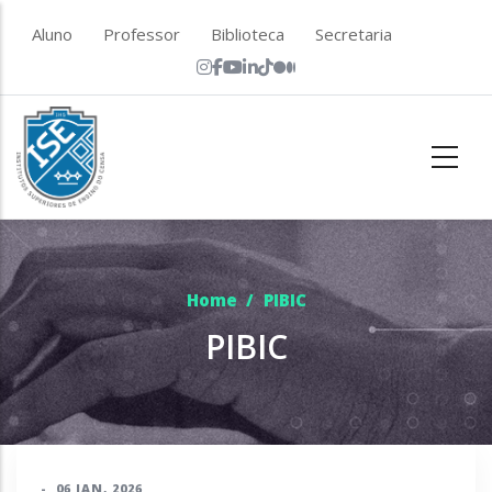
Skip to main content
top menu
Aluno
Professor
Biblioteca
Secretaria
Home
/
PIBIC
PIBIC
-
06 JAN, 2026